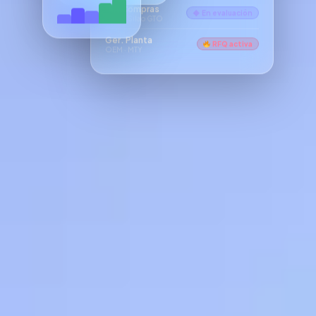
Dir. Compras
◆ En evaluación
Tier 1 · Silao GTO
Ger. Planta
RFQ activa
OEM · MTY