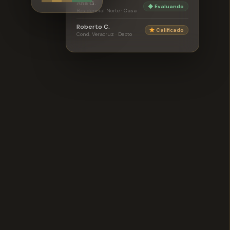
Ana G.
◆ Evaluando
Residencial Norte · Casa
Roberto C.
Calificado
Cond. Veracruz · Depto